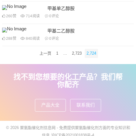
甲基单乙醇胺
260
赞
714
阅读
0
评论
甲基二乙醇胺
288
赞
840
阅读
0
评论
文
上一页
1
…
2,723
2,724
章
导
航
找不到您想要的化工产品？我们帮
你配齐
产品大全
联系我们
© 2026
聚氨酯催化剂信息网
- 免费提供聚氨酯催化剂方面的专业知识和
信息
沪ICP备2021001838号-4