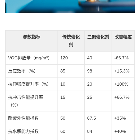
参数指标
传统催化
三聚催化剂
改善幅度
剂
VOC排放量（mg/m³）
120
40
-66.7%
反应效率（%）
85
98
+15.3%
拉伸强度提升率（%）
10
20
+100%
抗冲击性能提升率
15
25
+66.7%
（%）
耐紫外性能指数
50
67.5
+35%
抗水解能力指数
60
84
+40%